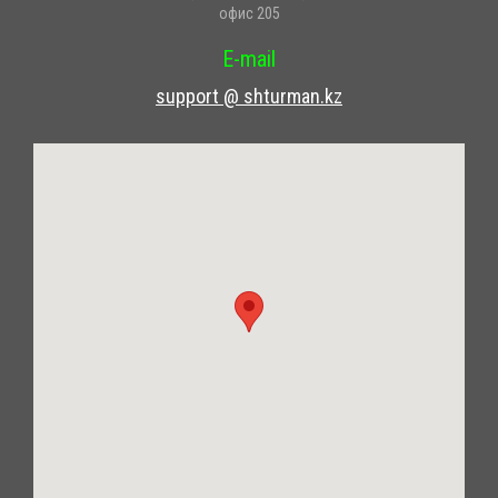
офис 205
E-mail
support @ shturman.kz